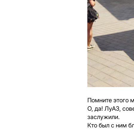
Помните этого 
О, да! ЛуАЗ, с
заслужили.
Кто был с ним б