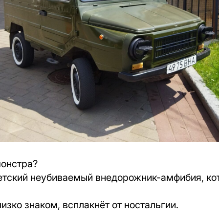
монстра?
оветский неубиваемый внедорожник-амфибия, к
лизко знаком, всплакнёт от ностальгии.