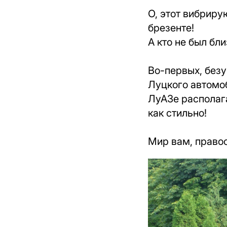
О, этот вибриру
брезенте!
А кто не был бли
Во-первых, безу
Луцкого автомо
ЛуАЗе располага
как стильно!
Мир вам, право