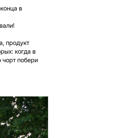
оконца в
вали!
а, продукт
орых: когда в
о чорт побери