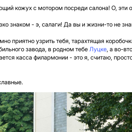
ющий кожух с мотором посреди салона! О, эти 
зко знаком - э, салаги! Да вы и жизни-то не зна
мно приятно узрить тебя, тарахтящая коробочк
бильного завода, в родном тебе
Луцке
, а во-вт
ется касса филармонии - это я, считаю, прост
славные.