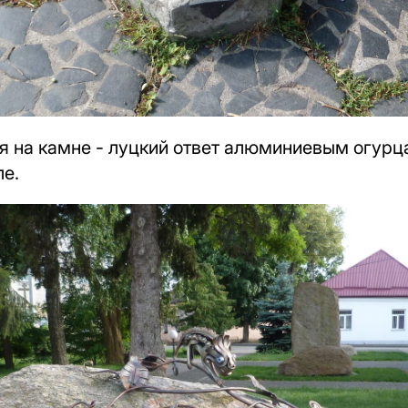
я на камне - луцкий ответ алюминиевым огурц
ле.