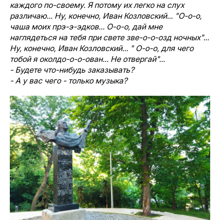
каждого по-своему. Я потому их легко на слух
различаю... Ну, конечно, Иван Козловский... "О-о-о,
чаша моих прэ-э-эдков... О-о-о, дай мне
наглядеться на тебя при свете зве-о-о-озд ночных"...
Ну, конечно, Иван Козловский... " О-о-о, для чего
тобой я околдо-о-о-ован... Не отвергай"...
- Будете что-нибудь заказывать?
- А у вас чего - только музыка?