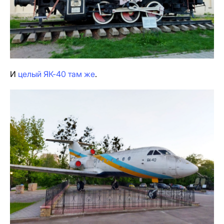
И
целый ЯК-40 там же
.