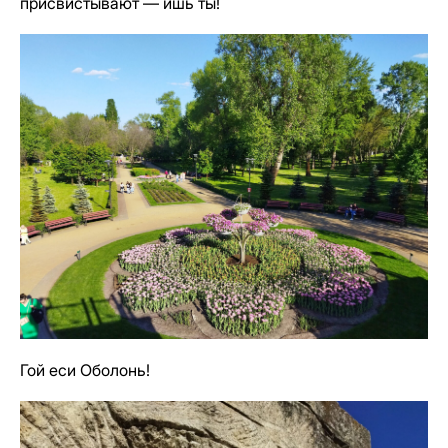
присвистывают — ишь ты!
Гой еси Оболонь!