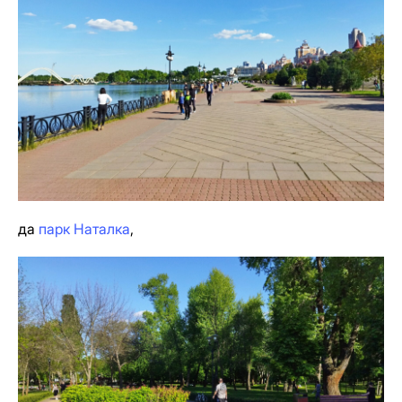
да
парк Наталка
,