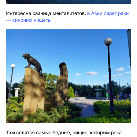
Интересна разница менталитетов:
в Азии берег реки
— синоним нищеты
.
Там селятся самые бедные, нищие, которым река