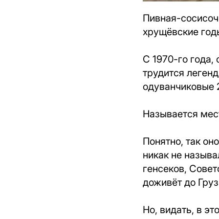
Пивная-сосисочн
хрущёвские год
С 1970-го года,
трудится легенд
одуванчиковые 2
Называется мест
Понятно, так он
никак не называ
генсеков, Сове
доживёт до Груз
Но, видать, в э