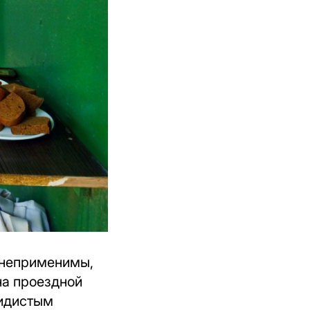
а неприменимы,
на проездной
кидистым