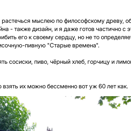
 растечься мыслею по философскому древу, об
йна - также дизайн, и я даже готов частично с 
рибить его к своему сердцу, но не то определя
исочную-пивную "Старые времена".
ть сосиски, пиво, чёрный хлеб, горчицу и лим
о взять их можно бессменно вот уж 60 лет как.