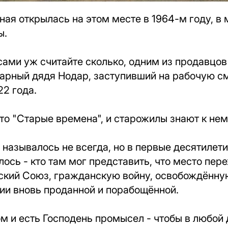
ая открылась на этом месте в 1964-м году, в
ы.
 сами уж считайте сколько, одним из продавцов
арный дядя Нодар, заступивший на рабочую см
2 года.
о "Старые времена", и старожилы знают к нем
о называлось не всегда, но в первые десятилет
лось - кто там мог представить, что место пер
тский Союз, гражданскую войну, освобождённу
ии вновь проданной и порабощённой.
том и есть Господень промысел - чтобы в любой