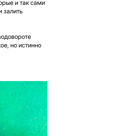
орые и так сами
и залить
водовороте
ое, но истинно