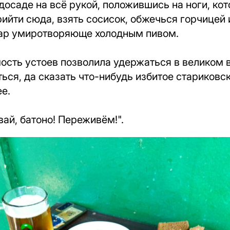
досаде на всё рукой, положившись на ноги, кот
рийти сюда, взять сосисок, обжечься горчицей 
ар умиротворяюще холодным пивом.
ость устоев позволила удержаться в великом 
ься, да сказать что-нибудь избитое стариковск
е.
вай, батоно! Переживём!".