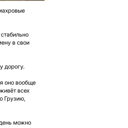
 махровые
 стабильно
ену в свои
у дорогу.
ия оно вообще
еживёт всех
ю Грузию,
 день можно