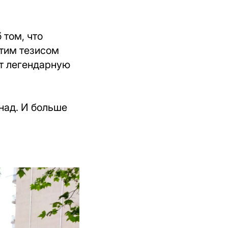
 том, что
этим тезисом
ет легендарную
онад. И больше