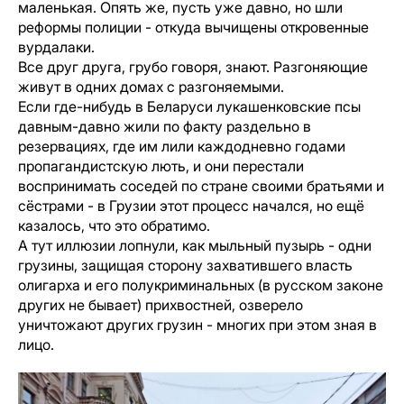
маленькая. Опять же, пусть уже давно, но шли
реформы полиции - откуда вычищены откровенные
вурдалаки.
Все друг друга, грубо говоря, знают. Разгоняющие
живут в одних домах с разгоняемыми.
Если где-нибудь в Беларуси лукашенковские псы
давным-давно жили по факту раздельно в
резервациях, где им лили каждодневно годами
пропагандистскую лють, и они перестали
воспринимать соседей по стране своими братьями и
сёстрами - в Грузии этот процесс начался, но ещё
казалось, что это обратимо.
А тут иллюзии лопнули, как мыльный пузырь - одни
грузины, защищая сторону захватившего власть
олигарха и его полукриминальных (в русском законе
других не бывает) прихвостней, озверело
уничтожают других грузин - многих при этом зная в
лицо.