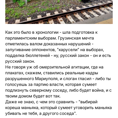
Как это было в хронологии - шла подготовка к
парламентским выборам. Грузинская мечта
отметилась валом доказанных нарушений -
запугивание оппонентов, "карусели" на выборах,
подделка бюллетеней - ну, русский закон - он и есть
русский закон.
Не говоря уж об омерзительной агитации, где на
плакатах, скажем, ставились реальные кадры
разрушенного Мариуполя, и слоган гласил - либо ты
голосуешь за партию власти, которая сумеет
подлизнуть северному соседу, либо будет война, и с
твоим домом будет вот так.
Даже не знаю, с чем это сравнить - "выбирай
кореша маньяка, который сумеет уговорить маньяка
убивать не тебя, а другого соседа".