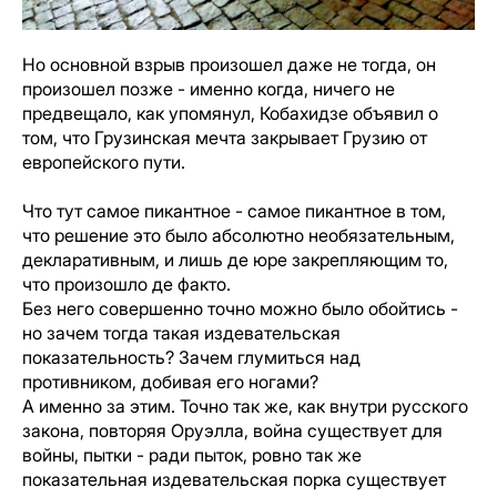
Но основной взрыв произошел даже не тогда, он
произошел позже - именно когда, ничего не
предвещало, как упомянул, Кобахидзе объявил о
том, что Грузинская мечта закрывает Грузию от
европейского пути.
Что тут самое пикантное - самое пикантное в том,
что решение это было абсолютно необязательным,
декларативным, и лишь де юре закрепляющим то,
что произошло де факто.
Без него совершенно точно можно было обойтись -
но зачем тогда такая издевательская
показательность? Зачем глумиться над
противником, добивая его ногами?
А именно за этим. Точно так же, как внутри русского
закона, повторяя Оруэлла, война существует для
войны, пытки - ради пыток, ровно так же
показательная издевательская порка существует