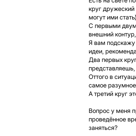
Есть на свете по
круг дружеский 
могут ими стать
С первыми двумя
внешний контур,
Я вам подскажу 
идеи, рекоменда
Два первых круг
представляешь, 
Оттого в ситуац
самое разумное
А третий круг эт
Вопрос у меня п
проведённое вре
заняться?