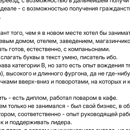
переезд, с возможностью в дальнейшем получи
идеале - с возможностью получения гражданств
.
нт того, чем я в новом месте хотел бы занимат
евым домом, отелем, заведением, магазинчико
ать готов, естественно, с компаньонами.
 слагать буквы в текст умею, писатель ибо.
ава категории B, но зато есть опыт вождения т
), высокого и длинного фургона, да не где-нибу
очками вверх-вниз и поворотами, на которых и
ть - есть диплом, работал поваром в кафе.
ем только не занимался - был свой бизнес, в о
тором, соответственно - опыт руководящей раб
к и поддерживать лидера.