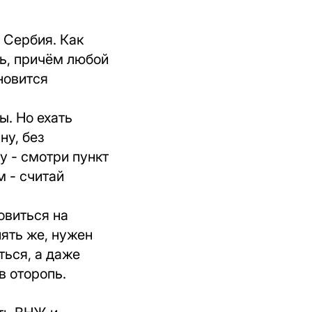
 Сербия. Как
ть, причём любой
новится
ы. Но ехать
ну, без
у - смотри пункт
м - считай
овиться на
ять же, нужен
ться, а даже
в оторопь.