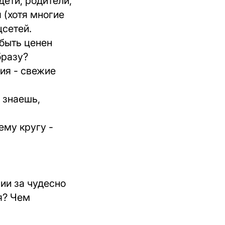
дети, родители,
 (хотя многие
цсетей.
 быть ценен
бразу?
ния - свежие
 знаешь,
ему кругу -
зии за чудесно
я? Чем