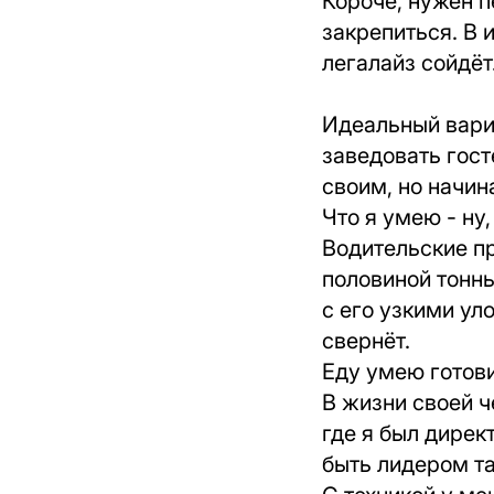
Короче, нужен 
закрепиться. В 
легалайз сойдёт
Идеальный вариа
заведовать гост
своим, но начин
Что я умею - ну,
Водительские пр
половиной тонны
с его узкими ул
свернёт.
Еду умею готови
В жизни своей ч
где я был дирек
быть лидером та