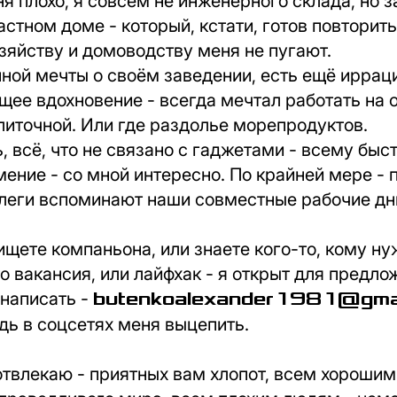
ня плохо, я совсем не инженерного склада, но з
астном доме - который, кстати, готов повторить
зяйству и домоводству меня не пугают.
ной мечты о своём заведении, есть ещё иррац
ее вдохновение - всегда мечтал работать на 
литочной. Или где раздолье морепродуктов.
, всё, что не связано с гаджетами - всему быст
ение - со мной интересно. По крайней мере - 
леги вспоминают наши совместные рабочие дни
 ищете компаньона, или знаете кого-то, кому н
то вакансия, или лайфхак - я открыт для предло
 написать -
butenkoalexander1981@gma
дь в соцсетях меня выцепить.
отвлекаю - приятных вам хлопот, всем хороши