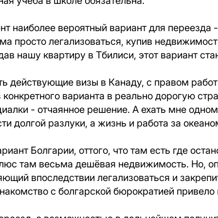
ная учёба в школе обязательна.
т наиболее вероятный вариант для переезда -
ьма просто легализоваться, купив недвижимос
дав нашу квартиру в Тбилиси, этот вариант ста
ть действующие визы в Канаду, с правом работ
 конкретного варианта в реально дорогую стра
иалки - отчаянное решение. А ехать мне одном
ти долгой разлуки, а жизнь и работа за океано
риант Болгарии, оттого, что там есть где остан
люс там весьма дешёвая недвижимость. Но, оп
яющий впоследствии легализоваться и закрепи
накомство с болгарской бюрократией привело 