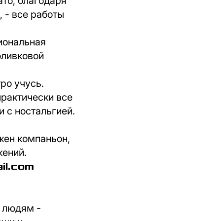
ато, благодаря
, - все работы
иональная
оливковой
ро учусь.
практически все
 с ностальгией.
ужен компаньон,
жений.
il.com
м людям -