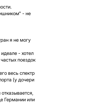
ости.
ишником" - не
тран я не могу
 идеале - хотел
ю частых поездок
его весь спектр
орта (у дочери
 отказывается,
де Германии или