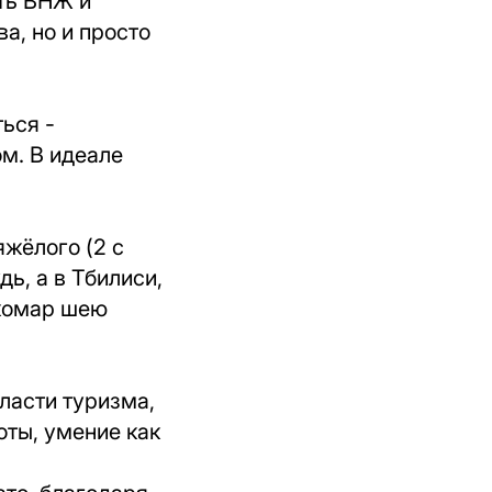
ть ВНЖ и
а, но и просто
ься -
м. В идеале
яжёлого (2 с
дь, а в Тбилиси,
 комар шею
бласти туризма,
оты, умение как