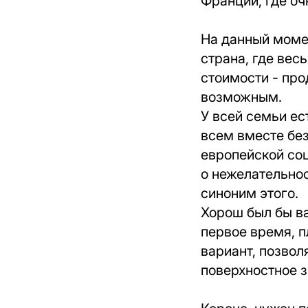
Франции, где оч
На данный момен
страна, где вес
стоимости - про
возможным.
У всей семьи ес
всем вместе без
европейской соц
о нежелательнос
синоним этого.
Хорош был бы ва
первое время, п
вариант, позвол
поверхностное з