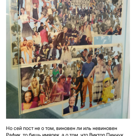
Но сей пост не о том, виновен ли иль невиновен
Рафик, то бишь имярек, а о том, что Виктор Пинчук